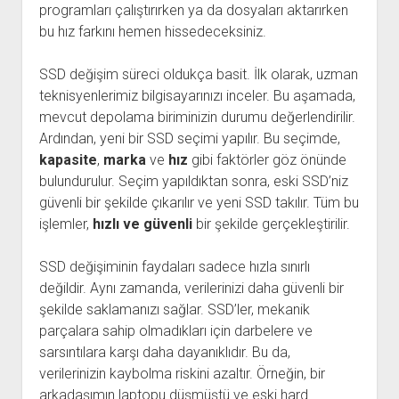
programları çalıştırırken ya da dosyaları aktarırken
bu hız farkını hemen hissedeceksiniz.
SSD değişim süreci oldukça basit. İlk olarak, uzman
teknisyenlerimiz bilgisayarınızı inceler. Bu aşamada,
mevcut depolama biriminizin durumu değerlendirilir.
Ardından, yeni bir SSD seçimi yapılır. Bu seçimde,
kapasite
,
marka
ve
hız
gibi faktörler göz önünde
bulundurulur. Seçim yapıldıktan sonra, eski SSD’niz
güvenli bir şekilde çıkarılır ve yeni SSD takılır. Tüm bu
işlemler,
hızlı ve güvenli
bir şekilde gerçekleştirilir.
SSD değişiminin faydaları sadece hızla sınırlı
değildir. Aynı zamanda, verilerinizi daha güvenli bir
şekilde saklamanızı sağlar. SSD’ler, mekanik
parçalara sahip olmadıkları için darbelere ve
sarsıntılara karşı daha dayanıklıdır. Bu da,
verilerinizin kaybolma riskini azaltır. Örneğin, bir
arkadaşımın laptopu düşmüştü ve eski hard