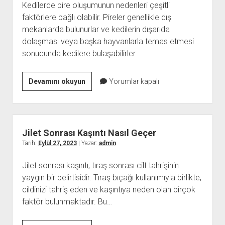
Kedilerde pire oluşumunun nedenleri çeşitli
faktörlere bağlı olabilir. Pireler genellikle dış
mekanlarda bulunurlar ve kedilerin dışarıda
dolaşması veya başka hayvanlarla temas etmesi
sonucunda kedilere bulaşabilirler.…
Kedilerde
Devamını okuyun
Yorumlar kapalı
Pire
Neden
Olur
Jilet Sonrası Kaşıntı Nasıl Geçer
Tarih:
Eylül 27, 2023
| Yazar:
admin
Jilet sonrası kaşıntı, tıraş sonrası cilt tahrişinin
yaygın bir belirtisidir. Tıraş bıçağı kullanımıyla birlikte,
cildinizi tahriş eden ve kaşıntıya neden olan birçok
faktör bulunmaktadır. Bu…