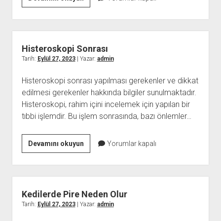
D3
Ne
Işe
Yarar
Histeroskopi Sonrası
Tarih:
Eylül 27, 2023
| Yazar:
admin
Histeroskopi sonrası yapılması gerekenler ve dikkat
edilmesi gerekenler hakkında bilgiler sunulmaktadır.
Histeroskopi, rahim içini incelemek için yapılan bir
tıbbi işlemdir. Bu işlem sonrasında, bazı önlemler…
Histeroskopi
Devamını okuyun
Yorumlar kapalı
Sonrası
Kedilerde Pire Neden Olur
Tarih:
Eylül 27, 2023
| Yazar:
admin