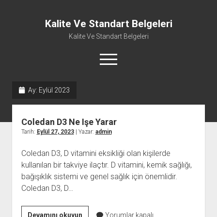
Kalite Ve Standart Belgeleri
Kalite Ve Standart Belgeleri
menüyü
aç
Ay:
Eylül 2023
Coledan D3 Ne Işe Yarar
Tarih:
Eylül 27, 2023
| Yazar:
admin
Coledan D3, D vitamini eksikliği olan kişilerde
kullanılan bir takviye ilaçtır. D vitamini, kemik sağlığı,
bağışıklık sistemi ve genel sağlık için önemlidir.
Coledan D3, D…
Coledan
Devamını okuyun
Yorumlar kapalı