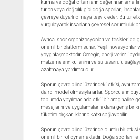
kurma ve doğal ortamların değerini anlama fırsa
turları veya dağcılık gibi doğa sporları, insanlar
çevreye duyarlı olmaya teşvik eder. Bu tür etk
vurgulayarak insanların çevresel sorumluluklarını
Ayrıca, spor organizasyonları ve tesisleri de çe
önemli bir platform sunar. Yeşil inovasyonlar 
yaygınlaşmaktadır. Örneğin, enerji verimli aydın
malzemelerin kullanımı ve su tasarrufu sağlayan
azaltmaya yardımcı olur.
Sporun çevre bilinci üzerindeki etkisi, aynı z
da rol model olmasıyla artar. Sporcuların büyük
toplumda yayılmasında etkili bir araç haline gel
mesajlarını ve uygulamalarını daha geniş bir k
tüketim alışkanlıklarına katkı sağlayabilir.
Sporun çevre bilinci üzerinde olumlu bir etkisi
önemli bir rol oynamaktadır. Doğa sporları il