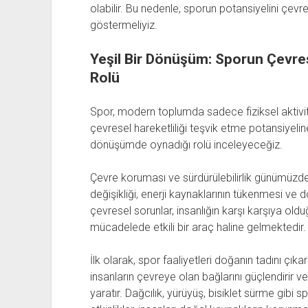
olabilir. Bu nedenle, sporun potansiyelini çevre
göstermeliyiz.
Yeşil Bir Dönüşüm: Sporun Çevres
Rolü
Spor, modern toplumda sadece fiziksel aktiv
çevresel hareketliliği teşvik etme potansiyelin
dönüşümde oynadığı rolü inceleyeceğiz.
Çevre koruması ve sürdürülebilirlik günümüz
değişikliği, enerji kaynaklarının tükenmesi ve 
çevresel sorunlar, insanlığın karşı karşıya olduğ
mücadelede etkili bir araç haline gelmektedir.
İlk olarak, spor faaliyetleri doğanın tadını çık
insanların çevreye olan bağlarını güçlendirir v
yaratır. Dağcılık, yürüyüş, bisiklet sürme gibi