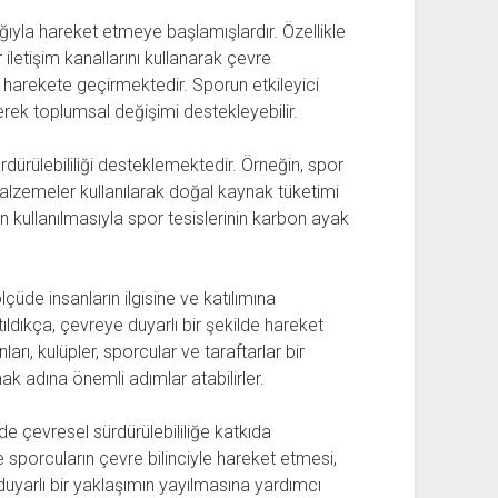
ğıyla hareket etmeye başlamışlardır. Özellikle
letişim kanallarını kullanarak çevre
 harekete geçirmektedir. Sporun etkileyici
rek toplumsal değişimi destekleyebilir.
rdürülebililiği desteklemektedir. Örneğin, spor
malzemeler kullanılarak doğal kaynak tüketimi
nın kullanılmasıyla spor tesislerinin karbon ayak
lçüde insanların ilgisine ve katılımına
ıldıkça, çevreye duyarlı bir şekilde hareket
arı, kulüpler, sporcular ve taraftarlar bir
ak adına önemli adımlar atabilirler.
de çevresel sürdürülebililiğe katkıda
ve sporcuların çevre bilinciyle hareket etmesi,
duyarlı bir yaklaşımın yayılmasına yardımcı