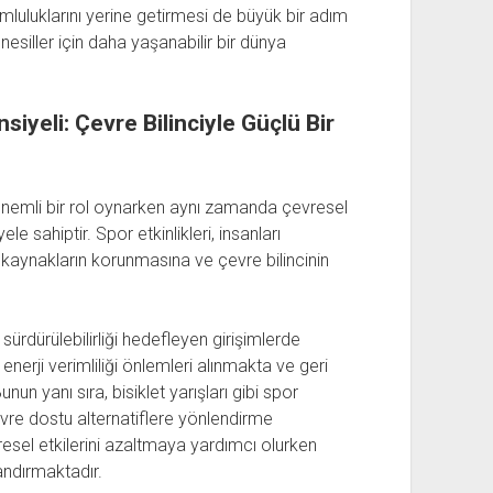
luluklarını yerine getirmesi de büyük bir adım
nesiller için daha yaşanabilir bir dünya
siyeli: Çevre Bilinciyle Güçlü Bir
 önemli bir rol oynarken aynı zamanda çevresel
le sahiptir. Spor etkinlikleri, insanları
aynakların korunmasına ve çevre bilincinin
ürdürülebilirliği hedefleyen girişimlerde
nerji verimliliği önlemleri alınmakta ve geri
un yanı sıra, bisiklet yarışları gibi spor
vre dostu alternatiflere yönlendirme
esel etkilerini azaltmaya yardımcı olurken
andırmaktadır.