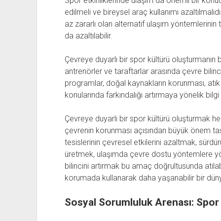
Spor etkinliklerinde ulaşım da önemli bir konud
edilmeli ve bireysel araç kullanımı azaltılmalıd
az zararlı olan alternatif ulaşım yöntemlerinin
da azaltılabilir.
Çevreye duyarlı bir spor kültürü oluşturmanın b
antrenörler ve taraftarlar arasında çevre bilin
programlar, doğal kaynakların korunması, atık
konularında farkındalığı artırmaya yönelik bilgi 
Çevreye duyarlı bir spor kültürü oluşturmak hem
çevrenin korunması açısından büyük önem taşı
tesislerinin çevresel etkilerini azaltmak, sürdü
üretmek, ulaşımda çevre dostu yöntemlere yö
bilincini artırmak bu amaç doğrultusunda atıl
korumada kullanarak daha yaşanabilir bir dün
Sosyal Sorumluluk Arenası: Spor 