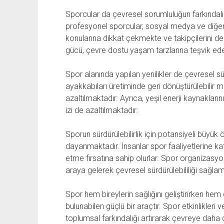
Sporcular da çevresel sorumluluğun farkındalı
profesyonel sporcular, sosyal medya ve diğer i
konularına dikkat çekmekte ve takipçilerini de
gücü, çevre dostu yaşam tarzlarına teşvik ede
Spor alanında yapılan yenilikler de çevresel sü
ayakkabıları üretiminde geri dönüştürülebilir 
azaltılmaktadır. Ayrıca, yeşil enerji kaynakları
izi de azaltılmaktadır.
Sporun sürdürülebilirlik için potansiyeli büyük ö
dayanmaktadır. İnsanlar spor faaliyetlerine kat
etme fırsatına sahip olurlar. Spor organizasyonl
araya gelerek çevresel sürdürülebililiği sağlam
Spor hem bireylerin sağlığını geliştirirken hem 
bulunabilen güçlü bir araçtır. Spor etkinlikleri 
toplumsal farkındalığı artırarak çevreye daha 