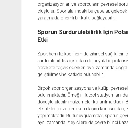
organizasyonları ve sporcuların çevresel sorum
oluşturur. Spor alanındaki bu çabalar, gelecek 
yaratmada önemli bir katkı sağlayabilir.
Sporun Sürdürülebilirlik İçin Potan
Etki
Spor, hem fiziksel hem de zihinsel sağlık için
sürdürülebilirlik açısından da büyük bir potansiye
harekete teşvik ederken aynı zamanda doğal k
geliştirilmesine katkıda bulunabilir.
Birçok spor organizasyonu ve kulüp, çevresel s
bulunmaktadır. Örneğin, futbol stadyumlarında e
dönüştürülebilir malzemeler kullanılmaktadır. Bun
etkinlikleri düzenlenirken ulaşım konusunda çe
yapılmaktadır. Bu tür uygulamalar, sporun çevr
aynı zamanda izleyicilere de çevre bilinci kaz