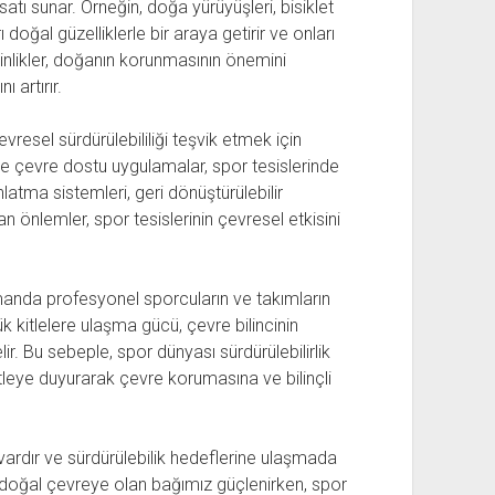
tı sunar. Örneğin, doğa yürüyüşleri, bisiklet
ı doğal güzelliklerle bir araya getirir ve onları
inlikler, doğanın korunmasının önemini
 artırır.
vresel sürdürülebililiği teşvik etmek için
ve çevre dostu uygulamalar, spor tesislerinde
latma sistemleri, geri dönüştürülebilir
 önlemler, spor tesislerinin çevresel etkisini
amanda profesyonel sporcuların ve takımların
 kitlelere ulaşma gücü, çevre bilincinin
ir. Bu sebeple, spor dünyası sürdürülebilirlik
itleye duyurarak çevre korumasına ve bilinçli
 vardır ve sürdürülebilik hedeflerine ulaşmada
e doğal çevreye olan bağımız güçlenirken, spor