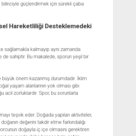
 bilinciyle güçlendirmek için sürekli çaba
el Hareketliliği Desteklemedeki
ite sağlamakla kalmayıp aynı zamanda
e de sahiptir. Bu makalede, sporun yeşil bir
de büyük önem kazanmış durumdadır. İklim
doğal yaşam alanlarının yok olması gibi
u acil zorluklardır. Spor, bu sorunlarla
armayı teşvik eder. Doğada yapılan aktiviteler,
e doğanın değerini takdir etme farkındalığı
 sporcunun doğayla iç içe olmasını gerektiren