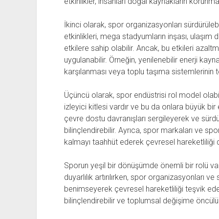
etkinlikler, insanları doğal kaynakların korun
İkinci olarak, spor organizasyonları sürdürülebil
etkinlikleri, mega stadyumların inşası, ulaşım 
etkilere sahip olabilir. Ancak, bu etkileri aza
uygulanabilir. Örneğin, yenilenebilir enerji kayn
karşılanması veya toplu taşıma sistemlerinin teş
Üçüncü olarak, spor endüstrisi rol model olabili
izleyici kitlesi vardır ve bu da onlara büyük bir
çevre dostu davranışları sergileyerek ve sürdür
bilinçlendirebilir. Ayrıca, spor markaları ve spon
kalmayı taahhüt ederek çevresel hareketliliği d
Sporun yeşil bir dönüşümde önemli bir rolü var
duyarlılık artırılırken, spor organizasyonları ve s
benimseyerek çevresel hareketliliği teşvik ede
bilinçlendirebilir ve toplumsal değişime öncülük