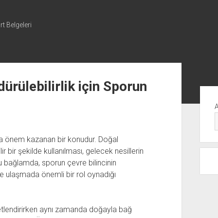
t Belgeleri
ürülebilirlik için Sporun
Yan
Me
zla önem kazanan bir konudur. Doğal
 bir şekilde kullanılması, gelecek nesillerin
Bu bağlamda, sporun çevre bilincinin
ine ulaşmada önemli bir rol oynadığı
reketlendirirken aynı zamanda doğayla bağ