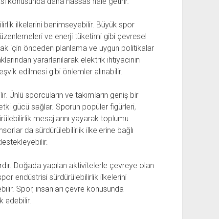
ması konusunda daha hassas hale getirir.
irlik ilkelerini benimseyebilir. Büyük spor
düzenlemeleri ve enerji tüketimi gibi çevresel
ltmak için önceden planlama ve uygun politikalar
aklarından yararlanılarak elektrik ihtiyacının
vik edilmesi gibi önlemler alınabilir.
r. Ünlü sporcuların ve takımların geniş bir
 etki gücü sağlar. Sporun popüler figürleri,
ülebilirlik mesajlarını yayarak toplumu
sorlar da sürdürülebilirlik ilkelerine bağlı
estekleyebilir.
dır. Doğada yapılan aktivitelerle çevreye olan
por endüstrisi sürdürülebilirlik ilkelerini
bilir. Spor, insanları çevre konusunda
 edebilir.