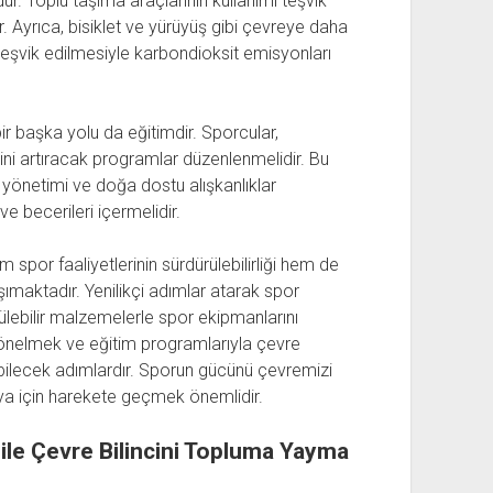
ur. Toplu taşıma araçlarının kullanımı teşvik
ır. Ayrıca, bisiklet ve yürüyüş gibi çevreye daha
 teşvik edilmesiyle karbondioksit emisyonları
ir başka yolu da eğitimdir. Sporcular,
cini artıracak programlar düzenlenmelidir. Bu
 yönetimi ve doğa dostu alışkanlıklar
ve becerileri içermelidir.
 spor faaliyetlerinin sürdürülebilirliği hem de
maktadır. Yenilikçi adımlar atarak spor
rülebilir malzemelerle spor ekipmanlarını
nelmek ve eğitim programlarıyla çevre
abilecek adımlardır. Sporun gücünü çevremizi
ya için harekete geçmek önemlidir.
ile Çevre Bilincini Topluma Yayma