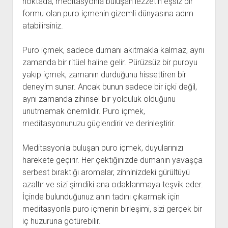
noktada, meditasyonla buluşan lezzetin eşsiz bir
formu olan puro içmenin gizemli dünyasına adım
atabilirsiniz.
Puro içmek, sadece dumanı akıtmakla kalmaz, aynı
zamanda bir ritüel haline gelir. Pürüzsüz bir puroyu
yakıp içmek, zamanın durduğunu hissettiren bir
deneyim sunar. Ancak bunun sadece bir içki değil,
aynı zamanda zihinsel bir yolculuk olduğunu
unutmamak önemlidir. Puro içmek,
meditasyonunuzu güçlendirir ve derinleştirir.
Meditasyonla buluşan puro içmek, duyularınızı
harekete geçirir. Her çektiğinizde dumanın yavaşça
serbest bıraktığı aromalar, zihninizdeki gürültüyü
azaltır ve sizi şimdiki ana odaklanmaya teşvik eder.
İçinde bulunduğunuz anın tadını çıkarmak için
meditasyonla puro içmenin birleşimi, sizi gerçek bir
iç huzuruna götürebilir.