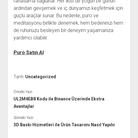
rahatlama sağlarlar. Her ikisi de yoğun bir günün
ardından gevşemek ve iç dünyamızı keşfetmek için
güçlü araçlar sunar. Bu nedenle, puro ve
meditasyonu birlikte denemek, hem bedeninizi hem
de ruhunuzu besleyen bir deneyim yaşamanıza
yardımcı olabilir.
Puro Satın Al
Tarih:
Uncategorized
Önceki Yazı
UL2M4EB8 Kodu ile Binance Üzerinde Ekstra
Avantajlar
Sonraki Yazı
3D Baskı Hizmetleri ile Ürün Tasarımı Nasıl Yapılır