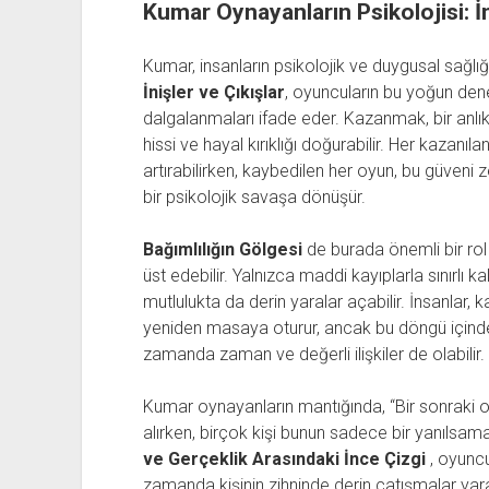
Kumar Oynayanların Psikolojisi: İn
Kumar, insanların psikolojik ve duygusal sağlığı
İnişler ve Çıkışlar
, oyuncuların bu yoğun den
dalgalanmaları ifade eder. Kazanmak, bir anlı
hissi ve hayal kırıklığı doğurabilir. Her kazanı
artırabilirken, kaybedilen her oyun, bu güveni 
bir psikolojik savaşa dönüşür.
Bağımlılığın Gölgesi
de burada önemli bir rol o
üst edebilir. Yalnızca maddi kayıplarla sınırlı k
mutlulukta da derin yaralar açabilir. İnsanlar,
yeniden masaya oturur, ancak bu döngü içinde 
zamanda zaman ve değerli ilişkiler de olabilir.
Kumar oynayanların mantığında, “Bir sonraki 
alırken, birçok kişi bunun sadece bir yanılsa
ve Gerçeklik Arasındaki İnce Çizgi
, oyunc
zamanda kişinin zihninde derin çatışmalar yar