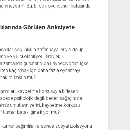
üşünmeyelim? Bu, birçok oyuncunun kafasında
ılarında Görülen Anksiyete
sanlar çoğunlukla zafer hayalleriyle dolup
 ve yıkıcı olabiliyor. Bireyler,
ı zamanda gururlarını da kaybediyorlar. İçsel
mekten kaçınmak için daha fazla oynamayı
rtulmak mümkün mü?
ımlıları, kaybetme korkusuyla birleşen
adece psikolojik değil, beden sağlığını da
ğimiz umutların yerini, kaybetme korkusu
bir kumar bataklığına itiyor mu?
umar bağımlıları arasında sosyal izolasyona