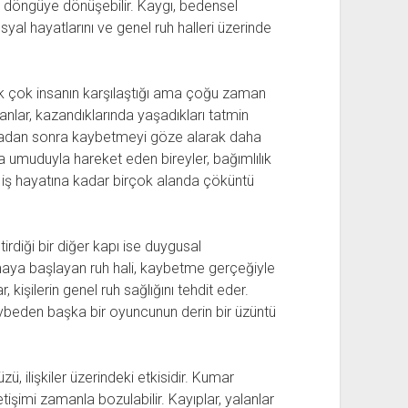
r döngüye dönüşebilir. Kaygı, bedensel
osyal hayatlarını ve genel ruh halleri üzerinde
pek çok insanın karşılaştığı ama çoğu zaman
lar, kazandıklarında yaşadıkları tatmin
 noktadan sonra kaybetmeyi göze alarak daha
 umuduyla hareket eden bireyler, bağımlılık
un, iş hayatına kadar birçok alanda çöküntü
rdiği bir diğer kapı ise duygusal
ya başlayan ruh hali, kaybetme gerçeğiyle
, kişilerin genel ruh sağlığını tehdit eder.
ybeden başka bir oyuncunun derin bir üzüntü
zü, ilişkiler üzerindeki etkisidir. Kumar
letişimi zamanla bozulabilir. Kayıplar, yalanlar