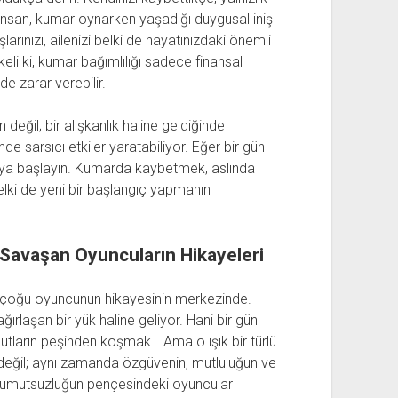
u insan, kumar oynarken yaşadığı duygusal iniş
arınızı, ailenizi belki de hayatınızdaki önemli
ikeli ki, kumar bağımlılığı sadece finansal
de zarar verebilir.
değil; bir alışkanlık haline geldiğinde
de sarsıcı etkiler yaratabiliyor. Eğer bir gün
amaya başlayın. Kumarda kaybetmek, aslında
belki de yeni bir başlangıç yapmanın
 Savaşan Oyuncuların Hikayeleri
çoğu oyuncunun hikayesinin merkezinde.
laşan bir yük haline geliyor. Hani bir gün
tların peşinden koşmak… Ama o ışık bir türlü
eğil; aynı zamanda özgüvenin, mutluluğun ve
, umutsuzluğun pençesindeki oyuncular