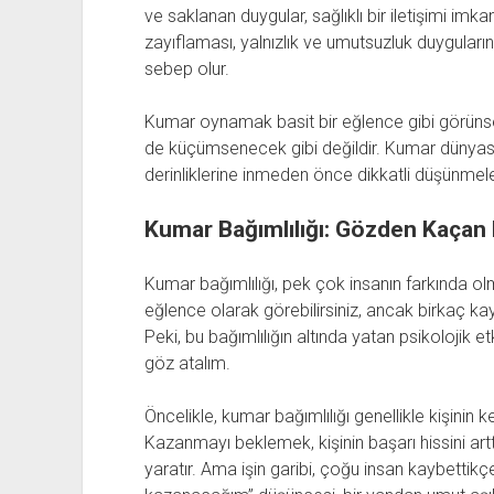
ve saklanan duygular, sağlıklı bir iletişimi imka
zayıflaması, yalnızlık ve umutsuzluk duygula
sebep olur.
Kumar oynamak basit bir eğlence gibi görünse 
de küçümsenecek gibi değildir. Kumar dünyası
derinliklerine inmeden önce dikkatli düşünmele
Kumar Bağımlılığı: Gözden Kaçan 
Kumar bağımlılığı, pek çok insanın farkında ol
eğlence olarak görebilirsiniz, ancak birkaç kay
Peki, bu bağımlılığın altında yatan psikolojik e
göz atalım.
Öncelikle, kumar bağımlılığı genellikle kişinin k
Kazanmayı beklemek, kişinin başarı hissini arttı
yaratır. Ama işin garibi, çoğu insan kaybettik