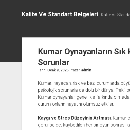
Kalite Ve Standart Belgeleri
Kalite Ve Standar
Kumar Oynayanların Sık K
Sorunlar
Tarih:
Ocak 9, 2025
| Yazar:
admin
Kumar; heyecan, risk ve bazı durumlarda büy
psikolojik sorunlarla da dolu bir dünya. Peki, 
Kumar oynayanlar, genellikle farkında olmadan çe
durum onların hayatını olumsuz etkiler.
Kaygı ve Stres Düzeyinin Artması
: Kumar o
görünse de, kaybedilen her bir oyun sonrası ka