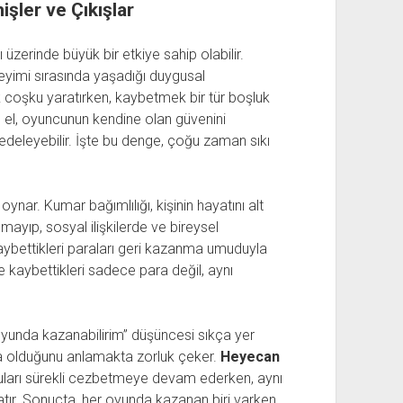
işler ve Çıkışlar
 üzerinde büyük bir etkiye sahip olabilir.
eyimi sırasında yaşadığı duygusal
k coşku yaratırken, kaybetmek bir tür boşluk
lan el, oyuncunun kendine olan güvenini
zedeleyebilir. İşte bu denge, çoğu zaman sıkı
ynar. Kumar bağımlılığı, kişinin hayatını alt
almayıp, sosyal ilişkilerde ve bireysel
 kaybettikleri paraları geri kazanma umuduyla
kaybettikleri sadece para değil, aynı
oyunda kazanabilirim” düşüncesi sıkça yer
ma olduğunu anlamakta zorluk çeker.
Heyecan
uları sürekli cezbetmeye devam ederken, aynı
atır. Sonuçta, her oyunda kazanan biri varken