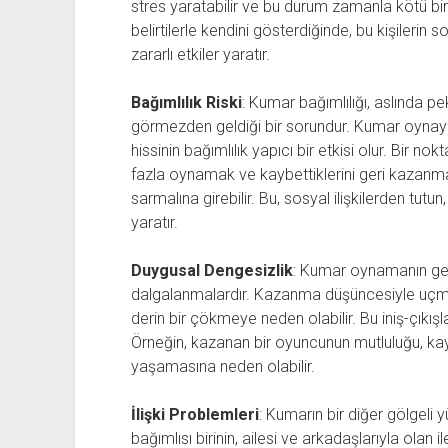
stres yaratabilir ve bu durum zamanla kötü bi
belirtilerle kendini gösterdiğinde, bu kişilerin s
zararlı etkiler yaratır.
Bağımlılık Riski
: Kumar bağımlılığı, aslında 
görmezden geldiği bir sorundur. Kumar oynayan
hissinin bağımlılık yapıcı bir etkisi olur. Bir
fazla oynamak ve kaybettiklerini geri kazanma
sarmalına girebilir. Bu, sosyal ilişkilerden tut
yaratır.
Duygusal Dengesizlik
: Kumar oynamanın geti
dalgalanmalardır. Kazanma düşüncesiyle uçma
derin bir çökmeye neden olabilir. Bu iniş-çıkışlar
Örneğin, kazanan bir oyuncunun mutluluğu, ka
yaşamasına neden olabilir.
İlişki Problemleri
: Kumarın bir diğer gölgeli yü
bağımlısı birinin, ailesi ve arkadaşlarıyla olan i