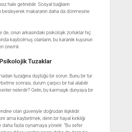
nsız hale getirebilir. Sosyal bağların
rını besleyerek makaranın daha da dönmesine
de, onun arkasındaki psikolojik zorluklar hiç
nda kaybolmuş olanların, bu karanlık kuyunun
ri önemli.
Psikolojik Tuzaklar
madan tuzağına düştüğü bir sorun. Bunu bir tür
betme sonrası, durum çarpıcı bir hal alabilir.
tkenler nelerdir? Gelin, bu karmaşık dünyaya bir
endine olan güveniyle doğrudan ilişkilidir.
rır ama kaybetmek, derin bir hayal kırıklığı
çe daha fazla oynamaya yönelir. “Bu sefer