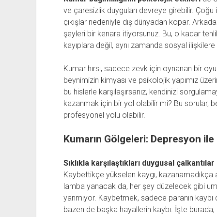
ve çaresizlik duyguları devreye girebilir. Çoğ
çıkışlar nedeniyle dış dünyadan kopar. Arkadaşl
şeyleri bir kenara itiyorsunuz. Bu, o kadar tehl
kayıplara değil, aynı zamanda sosyal ilişkilere 
Kumar hırsı, sadece zevk için oynanan bir oyun 
beynimizin kimyası ve psikolojik yapımız üzerin
bu hislerle karşılaşırsanız, kendinizi sorgul
kazanmak için bir yol olabilir mi? Bu sorular, 
profesyonel yolu olabilir.
Kumarın Gölgeleri: Depresyon ile
Sıklıkla karşılaştıkları duygusal çalkantılar
Kaybettikçe yükselen kaygı, kazanamadıkça ağır
lamba yanacak da, her şey düzelecek gibi umu
yanmıyor. Kaybetmek, sadece paranın kaybı d
bazen de başka hayallerin kaybı. İşte burada