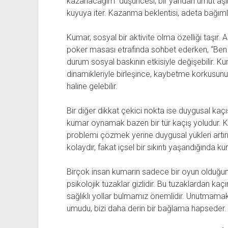
kazanacağım” düşüncesi, bir yandan umut aşıl
kuyuya iter. Kazanma beklentisi, adeta bağımlının
Kumar, sosyal bir aktivite olma özelliği taşır. A
poker masası etrafında sohbet ederken, “Ben 
durum sosyal baskının etkisiyle değişebilir. 
dinamikleriyle birleşince, kaybetme korkusunu m
haline gelebilir.
Bir diğer dikkat çekici nokta ise duygusal kaçış
kumar oynamak bazen bir tür kaçış yoludur. Kıs
problemi çözmek yerine duygusal yükleri artı
kolaydır, fakat içsel bir sıkıntı yaşandığında k
Birçok insan kumarın sadece bir oyun olduğun
psikolojik tuzaklar gizlidir. Bu tuzaklardan k
sağlıklı yollar bulmamız önemlidir. Unutmamak
umudu, bizi daha derin bir bağlama hapseder.