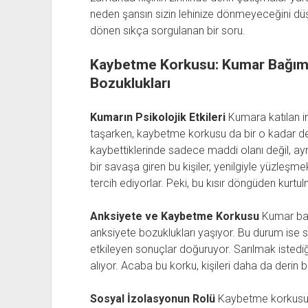
neden şansın sizin lehinize dönmeyeceğini d
dönen sıkça sorgulanan bir soru.
Kaybetme Korkusu: Kumar Bağıml
Bozuklukları
Kumarın Psikolojik Etkileri
Kumara katılan in
taşarken, kaybetme korkusu da bir o kadar derin
kaybettiklerinde sadece maddi olanı değil, ayn
bir savaşa giren bu kişiler, yenilgiyle yüzleş
tercih ediyorlar. Peki, bu kısır döngüden ku
Anksiyete ve Kaybetme Korkusu
Kumar bağ
anksiyete bozuklukları yaşıyor. Bu durum ise s
etkileyen sonuçlar doğuruyor. Sarılmak istedi
alıyor. Acaba bu korku, kişileri daha da derin 
Sosyal İzolasyonun Rolü
Kaybetme korkusu k