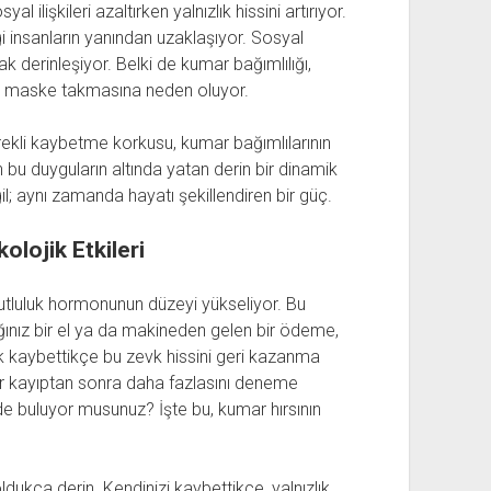
 ilişkileri azaltırken yalnızlık hissini artırıyor.
i insanların yanından uzaklaşıyor. Sosyal
 derinleşiyor. Belki de kumar bağımlılığı,
bir maske takmasına neden oluyor.
rekli kaybetme korkusu, kumar bağımlılarının
 bu duyguların altında yatan derin bir dinamik
; aynı zamanda hayatı şekillendiren bir güç.
olojik Etkileri
luluk hormonunun düzeyi yükseliyor. Bu
dığınız bir el ya da makineden gelen bir ödeme,
k kaybettikçe bu zevk hissini geri kazanma
 her kayıptan sonra daha fazlasını deneme
nde buluyor musunuz? İşte bu, kumar hırsının
dukça derin. Kendinizi kaybettikçe, yalnızlık