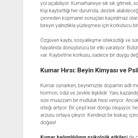
yol açabiliyor. Kumarhaneye sık sık gitmek, sosyal
Kişi kaybettiği her durumda, destek alabileceğ
çevreden kopmanın sonuçları kaçınılmaz olarak
bireyin yalnızlıkla yüzleşmesi için korkutucu 
Özgüven kaybı, sosyalleşme isteksizliği ve sü
hayatında dönüştürücü bir etki yaratıyor. Bütün
var. Kaybetme korkusu, sadece bir duygu değil
Kumar Hırsı: Beyin Kimyası ve Psik
Kumar oynarken, beynimizde dopamin adlı mut
hormon, ödül ve zevkle ili­şkilidir. Yani, kazan
size muazzam bir mutluluk hissi veriyor. Anca
isteği artıyor. Bir çeşit kısır döngü oluşuyor;
arzusu ortaya çıkıyor. Kendinizi bir kıskaç içi
doğası!
Kumar bağımlılığının psikolojik etkileri
de ol