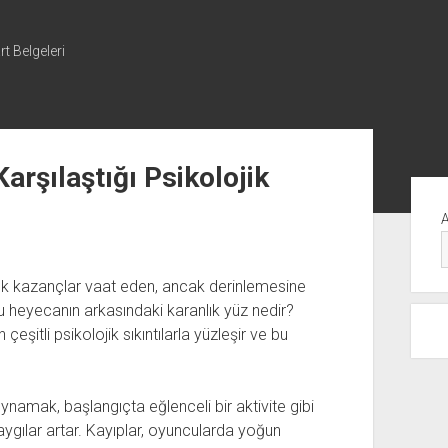
t Belgeleri
arşılaştığı Psikolojik
Yan
Me
ük kazançlar vaat eden, ancak derinlemesine
bu heyecanın arkasındaki karanlık yüz nedir?
şitli psikolojik sıkıntılarla yüzleşir ve bu
ynamak, başlangıçta eğlenceli bir aktivite gibi
ygılar artar. Kayıplar, oyuncularda yoğun