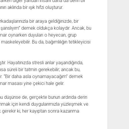
arken diğer yandan insanı daha da derin bir
 aklında bir ışık hifzi oluşturur.
rkadaşlarınızla bir araya geldiğinizde, bir
şanslıyım” demek oldukça kolaydır. Ancak, bu
Kumar oynarken duyulan o heyecan, grup
askeleyebilir. Bu da, bağımlılığın tetikleyicisi
tır. Hayatınızda stresli anlar yaşandığında,
a süreli bir tatmin gerekebilir; ancak bu,
rır. “Bir daha asla oynamayacağım” demek
umar masası yine çekici hale gelir.
u düşünse de, gerçekte bunun ardında derin
açınmak için kendi duygularımızla yüzleşmek ve
 gerekir ki, her kayıptan sonra kazanma