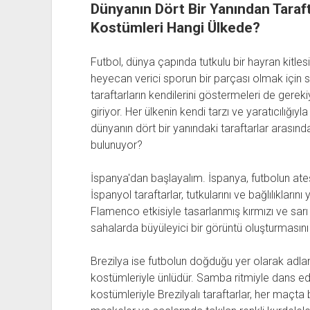
Dünyanın Dört Bir Yanından Tarafta
Kostümleri Hangi Ülkede?
Futbol, dünya çapında tutkulu bir hayran kitlesi 
heyecan verici sporun bir parçası olmak için 
taraftarların kendilerini göstermeleri de gerek
giriyor. Her ülkenin kendi tarzı ve yaratıcılığıyl
dünyanın dört bir yanındaki taraftarlar arasın
bulunuyor?
İspanya'dan başlayalım. İspanya, futbolun ateşli
İspanyol taraftarlar, tutkularını ve bağlılıkların
Flamenco etkisiyle tasarlanmış kırmızı ve sarı r
sahalarda büyüleyici bir görüntü oluşturmasını
Brezilya ise futbolun doğduğu yer olarak adland
kostümleriyle ünlüdür. Samba ritmiyle dans ede
kostümleriyle Brezilyalı taraftarlar, her maçta b