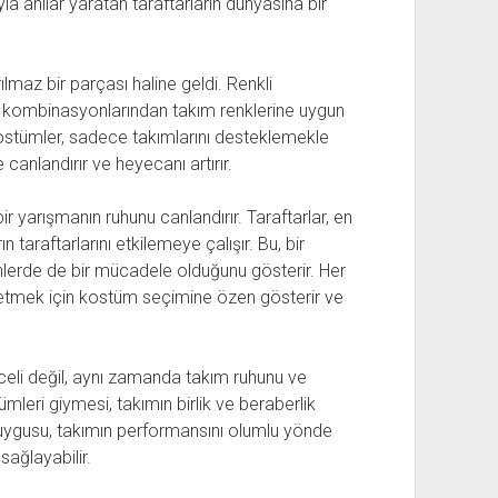
 anılar yaratan taraftarların dünyasına bir
ılmaz bir parçası haline geldi. Renkli
t kombinasyonlarından takım renklerine uygun
kostümler, sadece takımlarını desteklemekle
anlandırır ve heyecanı artırır.
r yarışmanın ruhunu canlandırır. Taraftarlar, en
n taraftarlarını etkilemeye çalışır. Bu, bir
ünlerde de bir mücadele olduğunu gösterir. Her
il etmek için kostüm seçimine özen gösterir ve
eli değil, aynı zamanda takım ruhunu ve
tümleri giymesi, takımın birlik ve beraberlik
 duygusu, takımın performansını olumlu yönde
sağlayabilir.