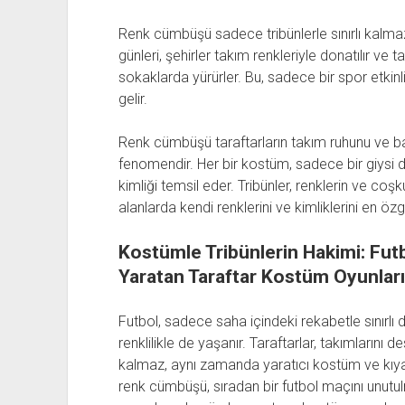
Renk cümbüşü sadece tribünlerle sınırlı kalm
günleri, şehirler takım renkleriyle donatılır ve 
sokaklarda yürürler. Bu, sadece bir spor etkinli
gelir.
Renk cümbüşü taraftarların takım ruhunu ve bağl
fenomendir. Her bir kostüm, sadece bir giysi de
kimliği temsil eder. Tribünler, renklerin ve coşku
alanlarda kendi renklerini ve kimliklerini en öz
Kostümle Tribünlerin Hakimi: Fut
Yaratan Taraftar Kostüm Oyunları
Futbol, sadece saha içindeki rekabetle sınırlı
renklilikle de yaşanır. Taraftarlar, takımları
kalmaz, aynı zamanda yaratıcı kostüm ve kıyafe
renk cümbüşü, sıradan bir futbol maçını unutul