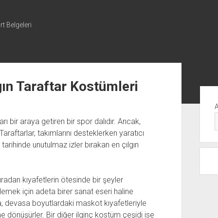
t Belgeleri
gın Taraftar Kostümleri
Yan
Me
rı bir araya getiren bir spor dalıdır. Ancak,
Taraftarlar, takımlarını desteklerken yaratıcı
l tarihinde unutulmaz izler bırakan en çılgın
ıradan kıyafetlerin ötesinde bir şeyler
klemek için adeta birer sanat eseri haline
la, devasa boyutlardaki maskot kıyafetleriyle
 dönüşürler. Bir diğer ilginç kostüm çeşidi ise