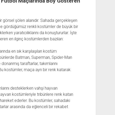
: Futbol Maçlarında Boy Gösteren
ir görsel şölen alanıdır. Sahada gerçekleşen
e gördüğümüz renkli kostümler de büyük bir
klerken yaratıcılıklarını da konuştururlar. İşte
ren en ilginç kostümlerden bazıları:
rında en sık karşılaşılan kostüm
Tribünlerde Batman, Superman, Spider-Man
donanmış taraftarlar, takımlarını
Bu kostümler, maça ayrı bir renk katarak
ımlarını desteklerken vahşi hayvan
 hayvan kostümleriyle tribünlere renk katan
 hareket ederler. Bu kostümler, sahadaki
arlar arasında da eğlenceli bir rekabet