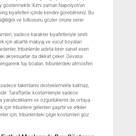
e boy göstermektir. Kimi zaman Napolyon'un
ng kıyafetleri içinde kendini görebilirsiniz. Bu
ağlılığını ve tutkusunu gözler önüne serer.
mleri, sadece karakter kıyafetleriyle sınırlı
mek için abartılı makyaj ve vücut boyaları
bedenler, tribünlerde adeta birer sanat eseri
daki aksesuarlar da dikkat çeker. Devasa
rengarenk tüy boaları, tribünlerdeki atmosferi
ri, sadece takımlarını desteklemekle kalmaz,
ir. Taraftarlar, kostümleriyle sadece
 yaratıcılıklarını ve özgünlüklerini de ortaya
için tribünlere gelenleri şaşırtır ve etkiler.
er için, tribünlerdeki çılgın kostümleri göz