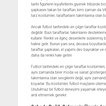
tarihi figürlerin kıyafetlerini giyerek tribünd
şapkasını takan bir taraftarı, kimi zaman da Viki
tarz kostümler, taraftarların takımlarına olan b
Ancak futbol tarihindeki en çılgın taraftar kostü
değildir. Bazı taraftarlar, takımlarını destekle
kullanır. Renkli ve ilginç desenlerle süslenmiş 
haline gelir. Bunun yanı sıra, devasa boyutlar
taraftar şapkaları, el yapımı dev bayraklar ve 
daha da renkli hale getirir.
Futbol tarihindeki en çılgın taraftar kostümle
aynı zamanda birer moda ve sanat göstergesid
takımlarına olan sevgilerini değil, aynı zamanda
koyarlar. Bu kostümler, futbol maçlarını izlemek 
Unutulmaz bir futbol deneyimi yaşamak isteyenl
ardı etmemek gerekir.