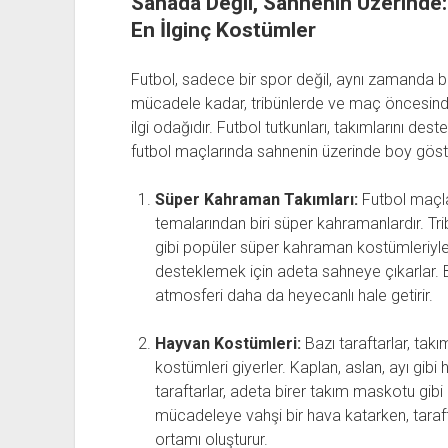
Sahada Değil, Sahnenin Üzerinde
En İlginç Kostümler
Futbol, sadece bir spor değil, aynı zamanda b
mücadele kadar, tribünlerde ve maç öncesind
ilgi odağıdır. Futbol tutkunları, takımlarını deste
futbol maçlarında sahnenin üzerinde boy göste
Süper Kahraman Takımları:
Futbol maçla
temalarından biri süper kahramanlardır. 
gibi popüler süper kahraman kostümleriyle 
desteklemek için adeta sahneye çıkarlar. 
atmosferi daha da heyecanlı hale getirir.
Hayvan Kostümleri:
Bazı taraftarlar, tak
kostümleri giyerler. Kaplan, aslan, ayı gibi
taraftarlar, adeta birer takım maskotu gibi
mücadeleye vahşi bir hava katarken, taraft
ortamı oluşturur.