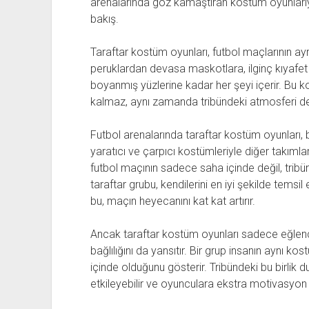
arenalarında göz kamaştıran kostüm oyunlarıyla
bakış.
Taraftar kostüm oyunları, futbol maçlarının ayr
peruklardan devasa maskotlara, ilginç kıyafe
boyanmış yüzlerine kadar her şeyi içerir. Bu 
kalmaz, aynı zamanda tribündeki atmosferi de c
Futbol arenalarında taraftar kostüm oyunları, bi
yaratıcı ve çarpıcı kostümleriyle diğer takımları
futbol maçının sadece saha içinde değil, trib
taraftar grubu, kendilerini en iyi şekilde tems
bu, maçın heyecanını kat kat artırır.
Ancak taraftar kostüm oyunları sadece eğlenc
bağlılığını da yansıtır. Bir grup insanın aynı kos
içinde olduğunu gösterir. Tribündeki bu birlik
etkileyebilir ve oyunculara ekstra motivasyon 