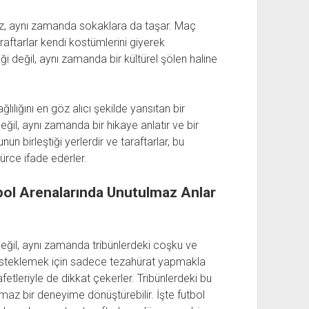
az, aynı zamanda sokaklara da taşar. Maç
taraftarlar kendi kostümlerini giyerek
ği değil, aynı zamanda bir kültürel şölen haline
ılığını en göz alıcı şekilde yansıtan bir
ğil, aynı zamanda bir hikaye anlatır ve bir
nun birleştiği yerlerdir ve taraftarlar, bu
gürce ifade ederler.
bol Arenalarında Unutulmaz Anlar
 değil, aynı zamanda tribünlerdeki coşku ve
nı desteklemek için sadece tezahürat yapmakla
tleriyle de dikkat çekerler. Tribünlerdeki bu
maz bir deneyime dönüştürebilir. İşte futbol