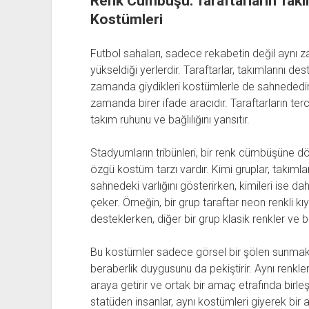
Renk Cümbüşü: Taraftarların Takı
Kostümleri
Futbol sahaları, sadece rekabetin değil aynı 
yükseldiği yerlerdir. Taraftarlar, takımlarını de
zamanda giydikleri kostümlerle de sahnededirle
zamanda birer ifade aracıdır. Taraftarların terci
takım ruhunu ve bağlılığını yansıtır.
Stadyumların tribünleri, bir renk cümbüşüne dö
özgü kostüm tarzı vardır. Kimi gruplar, takımla
sahnedeki varlığını gösterirken, kimileri ise da
çeker. Örneğin, bir grup taraftar neon renkli kıya
desteklerken, diğer bir grup klasik renkler ve ba
Bu kostümler sadece görsel bir şölen sunmakla
beraberlik duygusunu da pekiştirir. Aynı renkle
araya getirir ve ortak bir amaç etrafında birleşt
statüden insanlar, aynı kostümleri giyerek bir ai