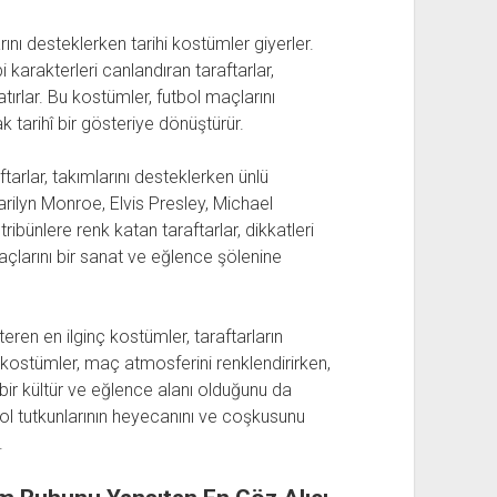
rını desteklerken tarihi kostümler giyerler.
karakterleri canlandıran taraftarlar,
ırlar. Bu kostümler, futbol maçlarını
 tarihî bir gösteriye dönüştürür.
tarlar, takımlarını desteklerken ünlü
arilyn Monroe, Elvis Presley, Michael
ribünlere renk katan taraftarlar, dikkatleri
açlarını bir sanat ve eğlence şölenine
en en ilginç kostümler, taraftarların
Bu kostümler, maç atmosferini renklendirirken,
bir kültür ve eğlence alanı olduğunu da
tbol tutkunlarının heyecanını ve coşkusunu
.