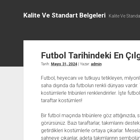
Kalite Ve Standart Belgeleri
Kalite Ve Standar
Futbol Tarihindeki En Çıl
Tarih:
Mayıs 31, 2024
| Yazar:
admin
Futbol, heyecanı ve tutkuyu tetikleyen, milyonla
saha dışında da futbolun renkli dünyası vardır. 
kostümlerle tribünleri renklendirirler. İşte futbo
taraftar kostümleri!
Bir futbol maçında tribünlere göz attığınızda, s
görürsünüz. Bazı taraftarlar, takımlarını deste
getirdikleri kostümlerle ortaya çıkarlar. Mese
sahneye çıkanlar, adeta takımlarının sembolüne