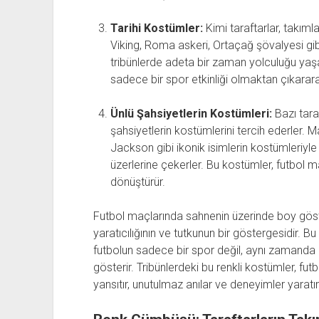
Tarihi Kostümler:
Kimi taraftarlar, takımla
Viking, Roma askeri, Ortaçağ şövalyesi gibi 
tribünlerde adeta bir zaman yolculuğu yaşat
sadece bir spor etkinliği olmaktan çıkararak
Ünlü Şahsiyetlerin Kostümleri:
Bazı taraf
şahsiyetlerin kostümlerini tercih ederler. M
Jackson gibi ikonik isimlerin kostümleriyle t
üzerlerine çekerler. Bu kostümler, futbol m
dönüştürür.
Futbol maçlarında sahnenin üzerinde boy göster
yaratıcılığının ve tutkunun bir göstergesidir. 
futbolun sadece bir spor değil, aynı zamanda 
gösterir. Tribünlerdeki bu renkli kostümler, fu
yansıtır, unutulmaz anılar ve deneyimler yaratır