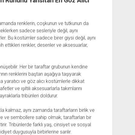
m Ruhunu Yansıtan En Göz Alıcı
zamanda renklerin, coşkunun ve tutkunun da
steklerken sadece sesleriyle değil, aynı
r. Bu kostümler sadece birer giysi değil, aynı
h ettikleri renkler, desenler ve aksesuarlar,
nüşebilir. Her bir taraftar grubunun kendine
rının renklerini baştan aşağıya taşıyarak
ha yaratıcı ve göz alıcı kostümlerle dikkat
fetler ve ışıltılı aksesuarlarla takımlarını
yraklarla tribünleri doldurur.
 kalmaz, aynı zamanda taraftarların birlik ve
re ve sembollere sahip olmak, taraftarları bir
irir. Tribünlerde farklı yaş, cinsiyet ve sosyal
diyet duygusuyla birbirlerine sarılır.