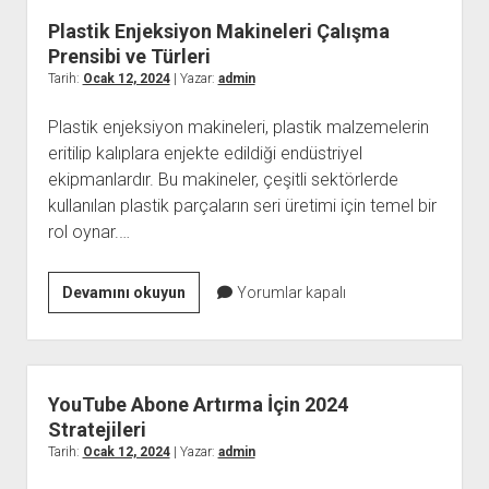
Kazançlar
Plastik Enjeksiyon Makineleri Çalışma
Prensibi ve Türleri
Tarih:
Ocak 12, 2024
| Yazar:
admin
Plastik enjeksiyon makineleri, plastik malzemelerin
eritilip kalıplara enjekte edildiği endüstriyel
ekipmanlardır. Bu makineler, çeşitli sektörlerde
kullanılan plastik parçaların seri üretimi için temel bir
rol oynar.…
Plastik
Devamını okuyun
Yorumlar kapalı
Enjeksiyon
Makineleri
Çalışma
Prensibi
YouTube Abone Artırma İçin 2024
ve
Stratejileri
Türleri
Tarih:
Ocak 12, 2024
| Yazar:
admin