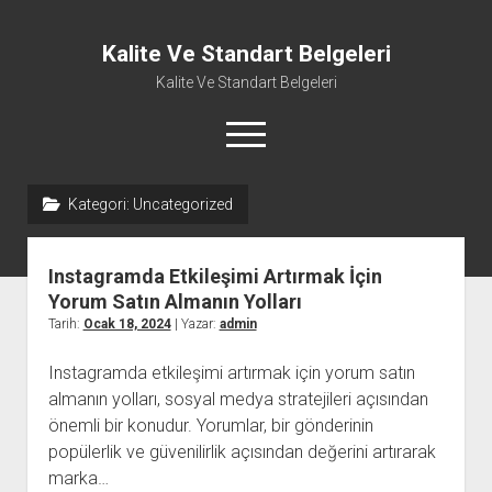
Kalite Ve Standart Belgeleri
Kalite Ve Standart Belgeleri
menüyü
aç
Kategori:
Uncategorized
Instagramda Etkileşimi Artırmak İçin
Yorum Satın Almanın Yolları
Tarih:
Ocak 18, 2024
| Yazar:
admin
Instagramda etkileşimi artırmak için yorum satın
almanın yolları, sosyal medya stratejileri açısından
önemli bir konudur. Yorumlar, bir gönderinin
popülerlik ve güvenilirlik açısından değerini artırarak
marka…