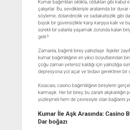
Kumar bağımlıları sıklıkla, oldukları gibi kabul 
çalışırlar. Bu, sevdikleriyle aralarında bir du
söyleme, dolandırıcılık ve sadakatsizlik gibi davr
büyük bir güvensizlikle karşı karşıya kalır ve b
sürekli bir yalanla yaşamak zorunda kalan biriy
gelir?
Zamanla, bağımlı birey yalnızlaşır. İlişkiler zay
kumar bağımlılığının en yıkıcı boyutlarından biri
çoğu zaman yetersiz kaldığı için yalnızlığa sü
depresyona yol açar ve tedavi gerektiren bir 
Kısacası, casino bağımlılığının bireylerin gerçek
karmaşık. Her bir birey, bu zararlı alışkanlığı
yüzleşmeli hem de çevresiyle olan bağlarını 
Kumar İle Aşk Arasında: Casino Bağ
Dar boğazı