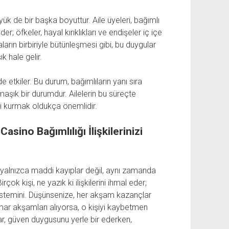
 yük de bir başka boyuttur. Aile üyeleri, bağımlı
r; öfkeler, hayal kırıklıkları ve endişeler iç içe
aların birbiriyle bütünleşmesi gibi, bu duygular
k hale gelir.
de etkiler. Bu durum, bağımlıların yanı sıra
maşık bir durumdur. Ailelerin bu süreçte
i kurmak oldukça önemlidir.
sino Bağımlılığı İlişkilerinizi
ı, yalnızca maddi kayıplar değil, aynı zamanda
çok kişi, ne yazık ki ilişkilerini ihmal eder;
k sistemini. Düşünsenize, her akşam kazançlar
kumar akşamları alıyorsa, o kişiyi kaybetmen
ar, güven duygusunu yerle bir ederken,