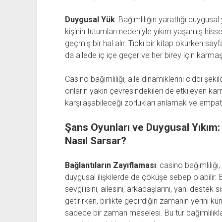
Duygusal Yük
: Bağımlılığın yarattığı duygusal
kişinin tutumları nedeniyle yıkım yaşamış hissede
geçmiş bir hal alır. Tıpkı bir kitap okurken sayf
da ailede iç içe geçer ve her birey için karmaşı
Casino bağımlılığı, aile dinamiklerini ciddi şekil
onların yakın çevresindekileri de etkileyen kar
karşılaşabileceği zorlukları anlamak ve empat
Şans Oyunları ve Duygusal Yıkım: Ca
Nasıl Sarsar?
Bağlantıların Zayıflaması
: casino bağımlılığ
duygusal ilişkilerde de çöküşe sebep olabilir. Bir
sevgilisini, ailesini, arkadaşlarını, yani deste
getirirken, birlikte geçirdiğin zamanın yerini 
sadece bir zaman meselesi. Bu tür bağımlılıkl