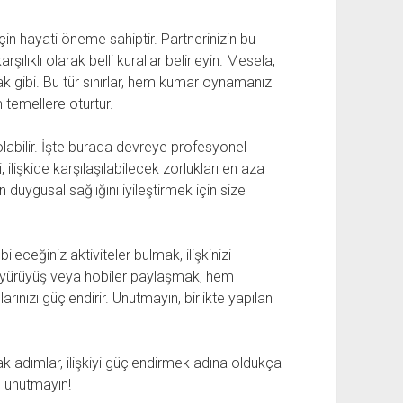
ki için hayati öneme sahiptir. Partnerinizin bu
şılıklı olarak belli kurallar belirleyin. Mesela,
k gibi. Bu tür sınırlar, hem kumar oynamanızı
m temellere oturtur.
abilir. İşte burada devreye profesyonel
 ilişkide karşılaşılabilecek zorlukları en aza
n duygusal sağlığını iyileştirmek için size
eceğiniz aktiviteler bulmak, ilişkinizi
, yürüyüş veya hobiler paylaşmak, hem
ınızı güçlendirir. Unutmayın, birlikte yapılan
 adımlar, ilişkiyi güçlendirmek adına oldukça
ı unutmayın!