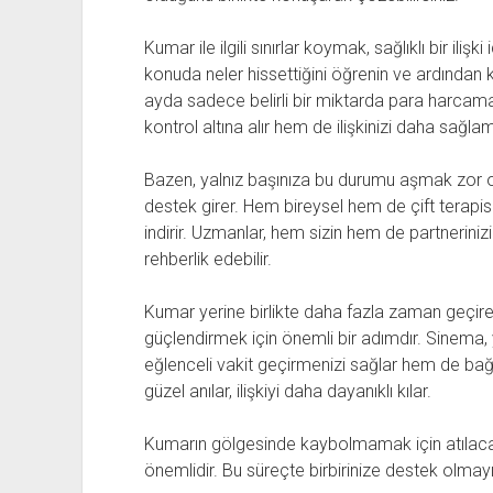
Kumar ile ilgili sınırlar koymak, sağlıklı bir iliş
konuda neler hissettiğini öğrenin ve ardından kar
ayda sadece belirli bir miktarda para harcama
kontrol altına alır hem de ilişkinizi daha sağla
Bazen, yalnız başınıza bu durumu aşmak zor ol
destek girer. Hem bireysel hem de çift terapisi,
indirir. Uzmanlar, hem sizin hem de partnerinizi
rehberlik edebilir.
Kumar yerine birlikte daha fazla zaman geçirebil
güçlendirmek için önemli bir adımdır. Sinema
eğlenceli vakit geçirmenizi sağlar hem de bağlar
güzel anılar, ilişkiyi daha dayanıklı kılar.
Kumarın gölgesinde kaybolmamak için atılacak
önemlidir. Bu süreçte birbirinize destek olmay