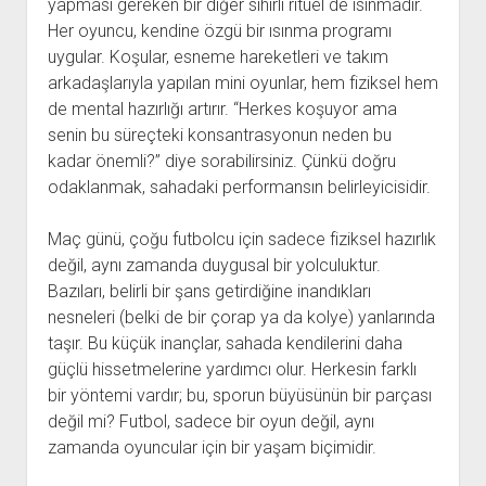
yapması gereken bir diğer sihirli ritüel de ısınmadır.
Her oyuncu, kendine özgü bir ısınma programı
uygular. Koşular, esneme hareketleri ve takım
arkadaşlarıyla yapılan mini oyunlar, hem fiziksel hem
de mental hazırlığı artırır. “Herkes koşuyor ama
senin bu süreçteki konsantrasyonun neden bu
kadar önemli?” diye sorabilirsiniz. Çünkü doğru
odaklanmak, sahadaki performansın belirleyicisidir.
Maç günü, çoğu futbolcu için sadece fiziksel hazırlık
değil, aynı zamanda duygusal bir yolculuktur.
Bazıları, belirli bir şans getirdiğine inandıkları
nesneleri (belki de bir çorap ya da kolye) yanlarında
taşır. Bu küçük inançlar, sahada kendilerini daha
güçlü hissetmelerine yardımcı olur. Herkesin farklı
bir yöntemi vardır; bu, sporun büyüsünün bir parçası
değil mi? Futbol, sadece bir oyun değil, aynı
zamanda oyuncular için bir yaşam biçimidir.