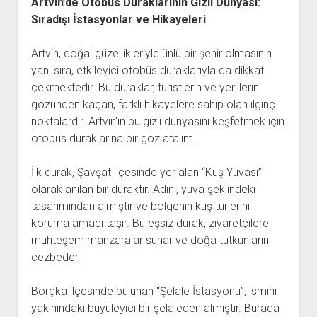
Artvin’de Otobüs Duraklarının Gizli Dünyası:
Sıradışı İstasyonlar ve Hikayeleri
Artvin, doğal güzellikleriyle ünlü bir şehir olmasının
yanı sıra, etkileyici otobüs duraklarıyla da dikkat
çekmektedir. Bu duraklar, turistlerin ve yerlilerin
gözünden kaçan, farklı hikayelere sahip olan ilginç
noktalardır. Artvin'in bu gizli dünyasını keşfetmek için
otobüs duraklarına bir göz atalım.
İlk durak, Şavşat ilçesinde yer alan “Kuş Yuvası”
olarak anılan bir duraktır. Adını, yuva şeklindeki
tasarımından almıştır ve bölgenin kuş türlerini
koruma amacı taşır. Bu eşsiz durak, ziyaretçilere
muhteşem manzaralar sunar ve doğa tutkunlarını
cezbeder.
Borçka ilçesinde bulunan “Şelale İstasyonu”, ismini
yakınındaki büyüleyici bir şelaleden almıştır. Burada