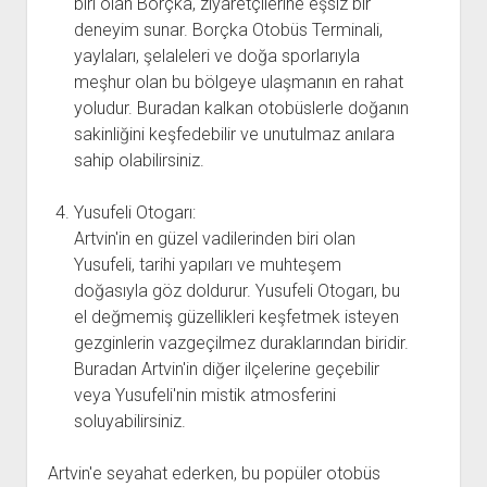
biri olan Borçka, ziyaretçilerine eşsiz bir
deneyim sunar. Borçka Otobüs Terminali,
yaylaları, şelaleleri ve doğa sporlarıyla
meşhur olan bu bölgeye ulaşmanın en rahat
yoludur. Buradan kalkan otobüslerle doğanın
sakinliğini keşfedebilir ve unutulmaz anılara
sahip olabilirsiniz.
Yusufeli Otogarı:
Artvin'in en güzel vadilerinden biri olan
Yusufeli, tarihi yapıları ve muhteşem
doğasıyla göz doldurur. Yusufeli Otogarı, bu
el değmemiş güzellikleri keşfetmek isteyen
gezginlerin vazgeçilmez duraklarından biridir.
Buradan Artvin'in diğer ilçelerine geçebilir
veya Yusufeli'nin mistik atmosferini
soluyabilirsiniz.
Artvin'e seyahat ederken, bu popüler otobüs